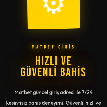
⚙️
MATBET GIRIŞ
HIZLI VE
GÜVENLI BAHIS
Matbet güncel giriş adresi ile 7/24
kesintisiz bahis deneyimi. Güvenli, hızlı ve