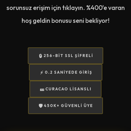
sorunsuz erişim için tıklayın. %400'e varan
hoş geldin bonusu seni bekliyor!
🔒
256-BIT SSL ŞIFRELI
⚡
0.2 SANIYEDE GIRIŞ
🎫
CURACAO LISANSLI
🛡️
450K+ GÜVENLI ÜYE