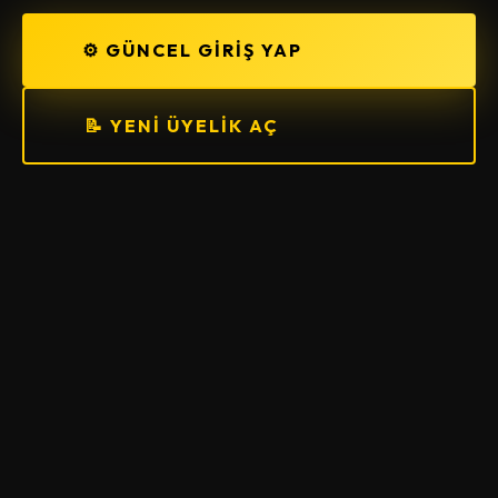
⚙️ GÜNCEL GIRIŞ YAP
📝 YENI ÜYELIK AÇ