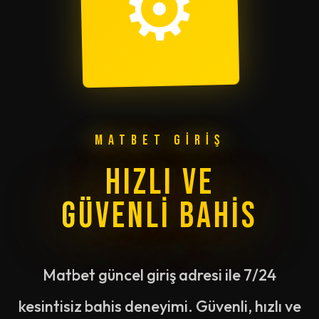
⚙️
MATBET GIRIŞ
HIZLI VE
GÜVENLI BAHIS
Matbet güncel giriş adresi ile 7/24
kesintisiz bahis deneyimi. Güvenli, hızlı ve