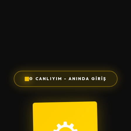
⚙️ CANLIYIM - ANINDA GİRİŞ