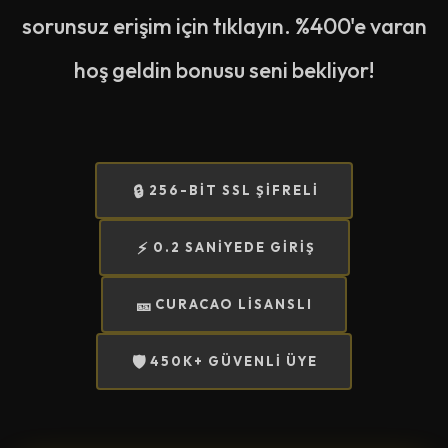
sorunsuz erişim için tıklayın. %400'e varan
hoş geldin bonusu seni bekliyor!
🔒
256-BIT SSL ŞIFRELI
⚡
0.2 SANIYEDE GIRIŞ
🎫
CURACAO LISANSLI
🛡️
450K+ GÜVENLI ÜYE