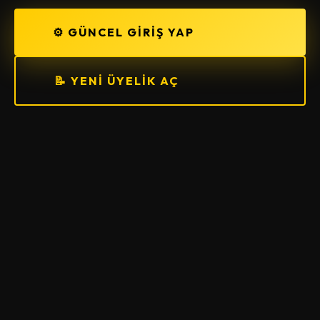
⚙️ GÜNCEL GIRIŞ YAP
📝 YENI ÜYELIK AÇ