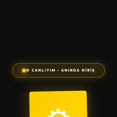
⚙️ CANLIYIM - ANINDA GİRİŞ