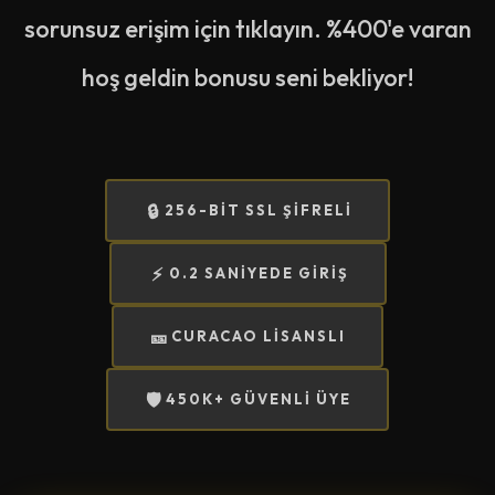
sorunsuz erişim için tıklayın. %400'e varan
hoş geldin bonusu seni bekliyor!
🔒
256-BIT SSL ŞIFRELI
⚡
0.2 SANIYEDE GIRIŞ
🎫
CURACAO LISANSLI
🛡️
450K+ GÜVENLI ÜYE