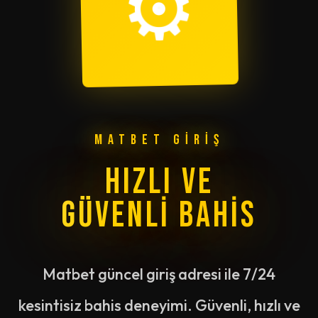
⚙️
MATBET GIRIŞ
HIZLI VE
GÜVENLI BAHIS
Matbet güncel giriş adresi ile 7/24
kesintisiz bahis deneyimi. Güvenli, hızlı ve