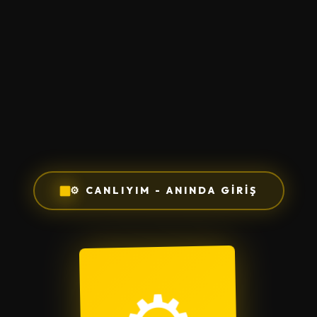
⚙️ CANLIYIM - ANINDA GİRİŞ