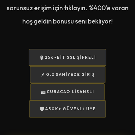
sorunsuz erişim için tıklayın. %400'e varan
hoş geldin bonusu seni bekliyor!
🔒
256-BIT SSL ŞIFRELI
⚡
0.2 SANIYEDE GIRIŞ
🎫
CURACAO LISANSLI
🛡️
450K+ GÜVENLI ÜYE