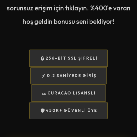
sorunsuz erişim için tıklayın. %400'e varan
hoş geldin bonusu seni bekliyor!
🔒
256-BIT SSL ŞIFRELI
⚡
0.2 SANIYEDE GIRIŞ
🎫
CURACAO LISANSLI
🛡️
450K+ GÜVENLI ÜYE