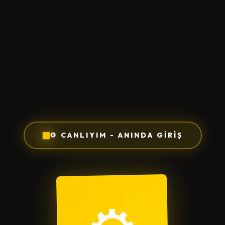
⚙️ CANLIYIM - ANINDA GİRİŞ