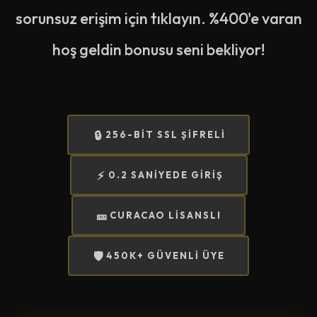
sorunsuz erişim için tıklayın. %400'e varan
hoş geldin bonusu seni bekliyor!
🔒
256-BIT SSL ŞIFRELI
⚡
0.2 SANIYEDE GIRIŞ
🎫
CURACAO LISANSLI
🛡️
450K+ GÜVENLI ÜYE