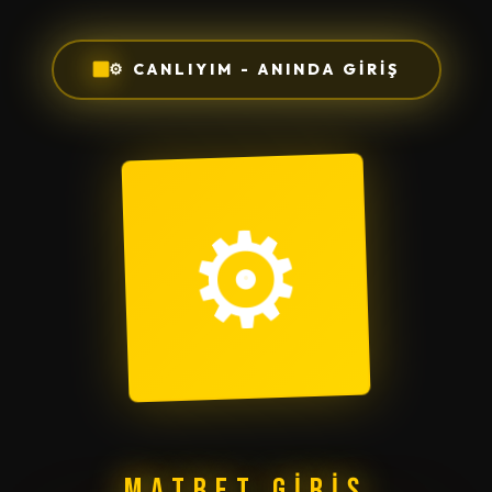
⚙️ CANLIYIM - ANINDA GİRİŞ
⚙️
MATBET GIRIŞ