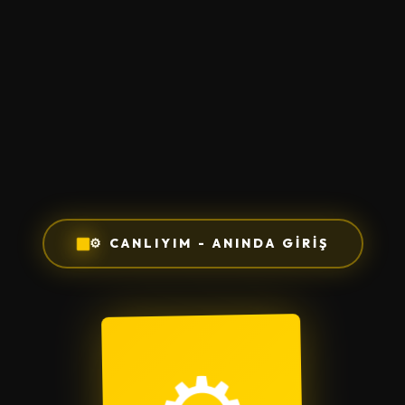
⚙️ CANLIYIM - ANINDA GİRİŞ