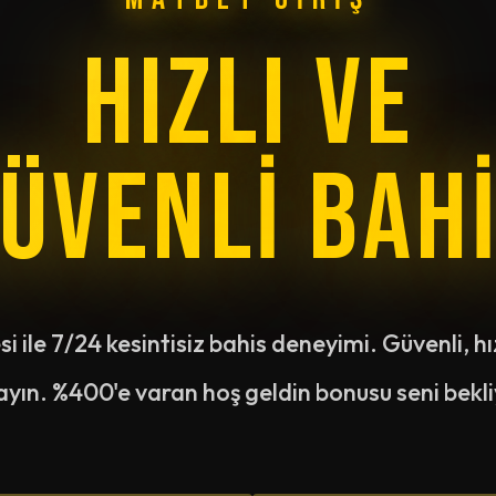
HIZLI VE
ÜVENLI BAH
i ile 7/24 kesintisiz bahis deneyimi. Güvenli, hız
layın. %400'e varan hoş geldin bonusu seni bekli