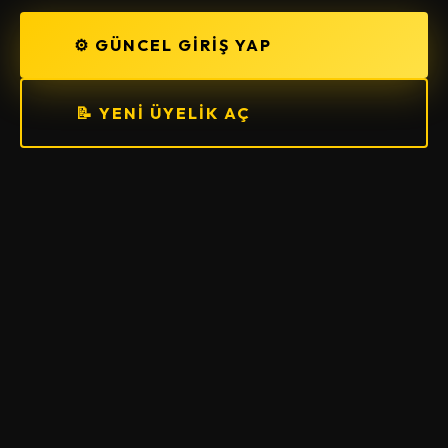
⚙️ GÜNCEL GIRIŞ YAP
📝 YENI ÜYELIK AÇ