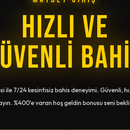
HIZLI VE
ÜVENLI BAH
i ile 7/24 kesintisiz bahis deneyimi. Güvenli, hız
layın. %400'e varan hoş geldin bonusu seni bekli