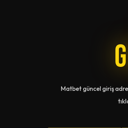
G
Matbet güncel giriş adres
tık