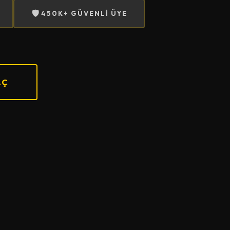
🛡️
450K+ GÜVENLI ÜYE
AÇ