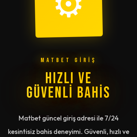
⚙️
MATBET GIRIŞ
HIZLI VE
GÜVENLI BAHIS
Matbet güncel giriş adresi ile 7/24
kesintisiz bahis deneyimi. Güvenli, hızlı ve