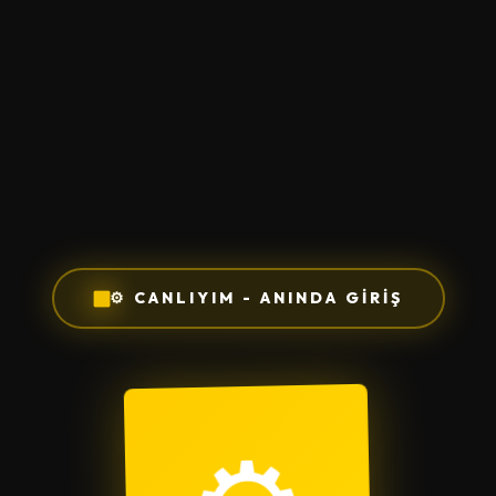
⚙️ CANLIYIM - ANINDA GİRİŞ