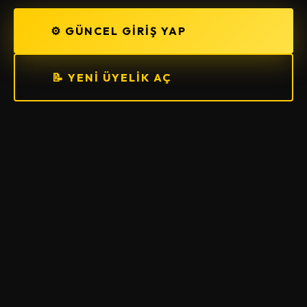
⚙️ GÜNCEL GIRIŞ YAP
📝 YENI ÜYELIK AÇ