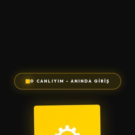
⚙️ CANLIYIM - ANINDA GİRİŞ