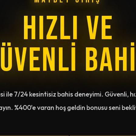
HIZLI VE
ÜVENLI BAH
i ile 7/24 kesintisiz bahis deneyimi. Güvenli, hız
layın. %400'e varan hoş geldin bonusu seni bekli