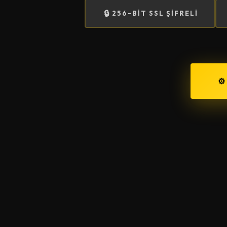
🔒
256-BIT SSL ŞIFRELI
⚙