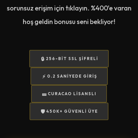
sorunsuz erişim için tıklayın. %400'e varan
hoş geldin bonusu seni bekliyor!
🔒
256-BIT SSL ŞIFRELI
⚡
0.2 SANIYEDE GIRIŞ
🎫
CURACAO LISANSLI
🛡️
450K+ GÜVENLI ÜYE