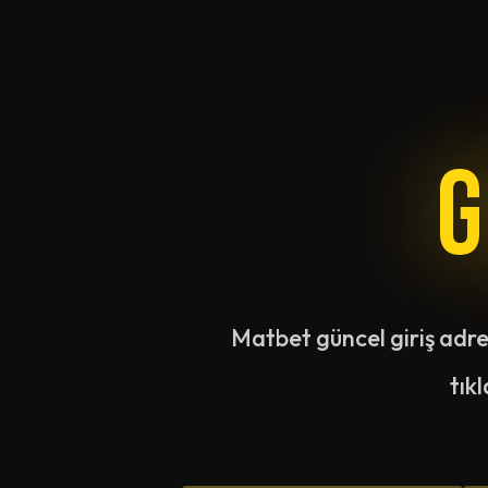
G
Matbet güncel giriş adres
tık