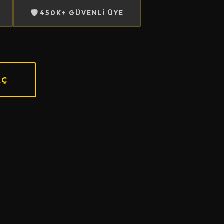
🛡️
450K+ GÜVENLI ÜYE
AÇ