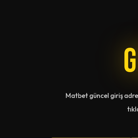
G
Matbet güncel giriş adres
tık