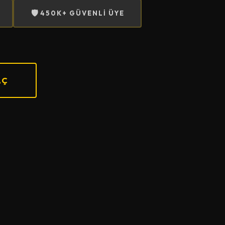
🛡️
450K+ GÜVENLI ÜYE
AÇ