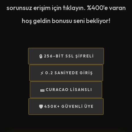
sorunsuz erişim için tıklayın. %400'e varan
hoş geldin bonusu seni bekliyor!
🔒
256-BIT SSL ŞIFRELI
⚡
0.2 SANIYEDE GIRIŞ
🎫
CURACAO LISANSLI
🛡️
450K+ GÜVENLI ÜYE