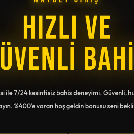
HIZLI VE
ÜVENLI BAH
i ile 7/24 kesintisiz bahis deneyimi. Güvenli, hız
layın. %400'e varan hoş geldin bonusu seni bekli