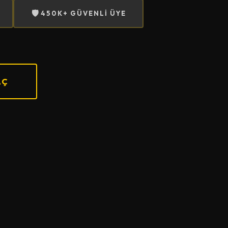
🛡️
450K+ GÜVENLI ÜYE
AÇ