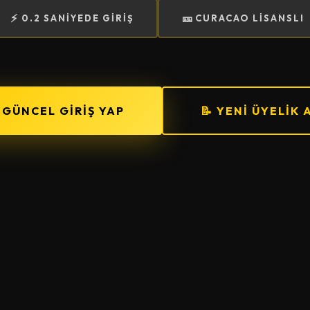
⚡
🎫
0.2 SANIYEDE GIRIŞ
CURACAO LISANSLI
️ GÜNCEL GIRIŞ YAP
📝 YENI ÜYELIK 