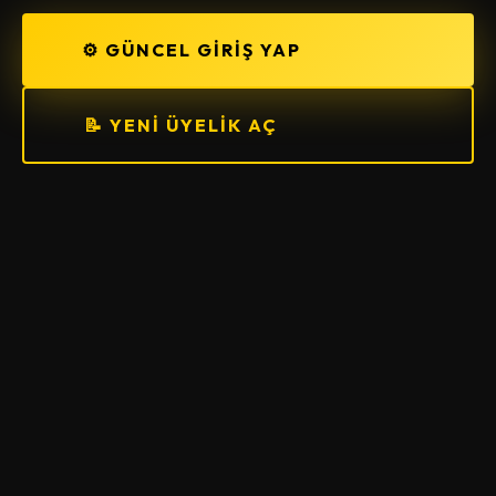
⚙️ GÜNCEL GIRIŞ YAP
📝 YENI ÜYELIK AÇ