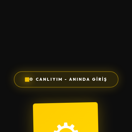
⚙️ CANLIYIM - ANINDA GİRİŞ