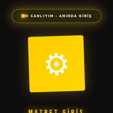
⚙️ CANLIYIM - ANINDA GİRİŞ
⚙️
MATBET GIRIŞ