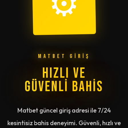
⚙️
MATBET GIRIŞ
HIZLI VE
GÜVENLI BAHIS
Matbet güncel giriş adresi ile 7/24
kesintisiz bahis deneyimi. Güvenli, hızlı ve