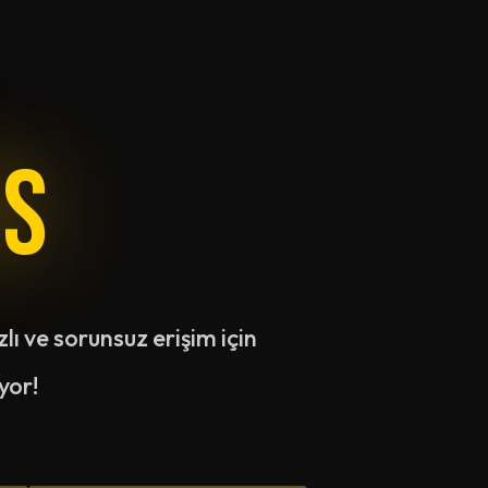
IS
lı ve sorunsuz erişim için
yor!