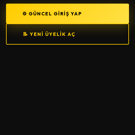
⚙️ GÜNCEL GIRIŞ YAP
📝 YENI ÜYELIK AÇ