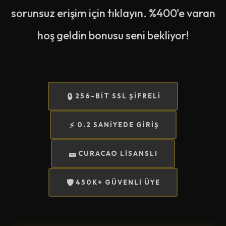
sorunsuz erişim için tıklayın. %400'e varan
hoş geldin bonusu seni bekliyor!
🔒
256-BIT SSL ŞIFRELI
⚡
0.2 SANIYEDE GIRIŞ
🎫
CURACAO LISANSLI
🛡️
450K+ GÜVENLI ÜYE