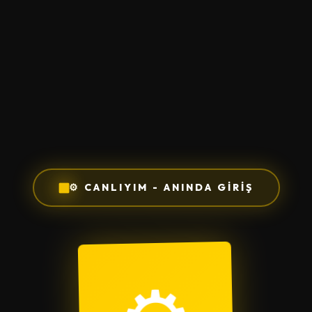
⚙️ CANLIYIM - ANINDA GİRİŞ