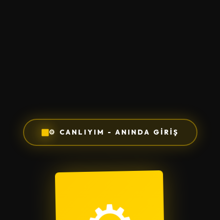
⚙️ CANLIYIM - ANINDA GİRİŞ