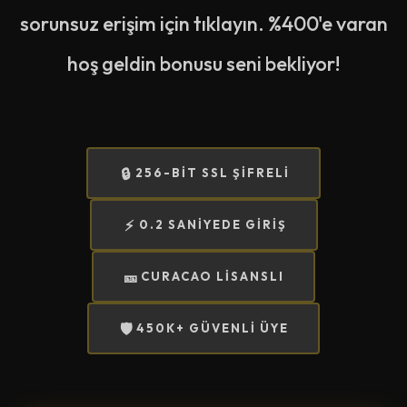
sorunsuz erişim için tıklayın. %400'e varan
hoş geldin bonusu seni bekliyor!
🔒
256-BIT SSL ŞIFRELI
⚡
0.2 SANIYEDE GIRIŞ
🎫
CURACAO LISANSLI
🛡️
450K+ GÜVENLI ÜYE