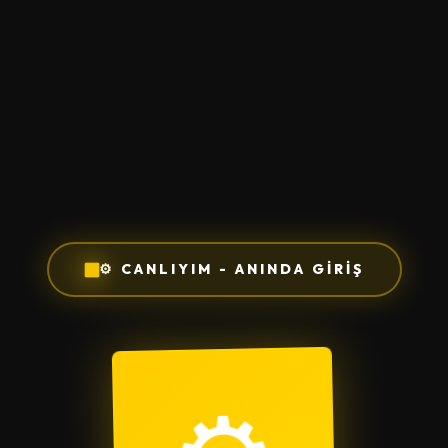
⚙️ CANLIYIM - ANINDA GİRİŞ