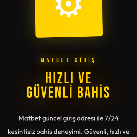
⚙️
MATBET GIRIŞ
HIZLI VE
GÜVENLI BAHIS
Matbet güncel giriş adresi ile 7/24
kesintisiz bahis deneyimi. Güvenli, hızlı ve