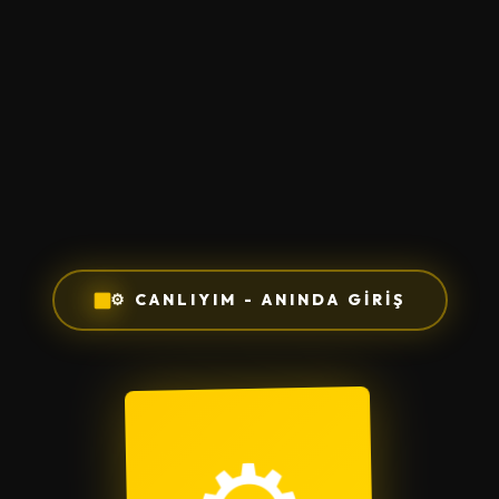
⚙️ CANLIYIM - ANINDA GİRİŞ