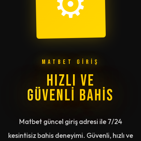
⚙️
MATBET GIRIŞ
HIZLI VE
GÜVENLI BAHIS
Matbet güncel giriş adresi ile 7/24
kesintisiz bahis deneyimi. Güvenli, hızlı ve