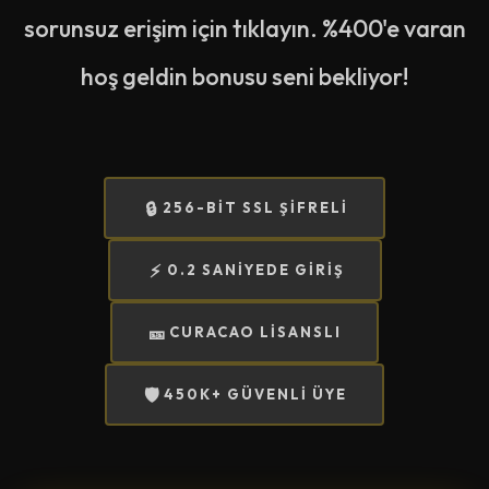
sorunsuz erişim için tıklayın. %400'e varan
hoş geldin bonusu seni bekliyor!
🔒
256-BIT SSL ŞIFRELI
⚡
0.2 SANIYEDE GIRIŞ
🎫
CURACAO LISANSLI
🛡️
450K+ GÜVENLI ÜYE