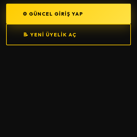
⚙️ GÜNCEL GIRIŞ YAP
📝 YENI ÜYELIK AÇ