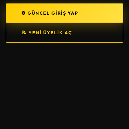
⚙️ GÜNCEL GIRIŞ YAP
📝 YENI ÜYELIK AÇ