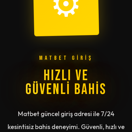
⚙️
MATBET GIRIŞ
HIZLI VE
GÜVENLI BAHIS
Matbet güncel giriş adresi ile 7/24
kesintisiz bahis deneyimi. Güvenli, hızlı ve