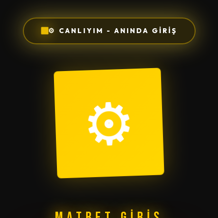
⚙️ CANLIYIM - ANINDA GİRİŞ
⚙️
MATBET GIRIŞ