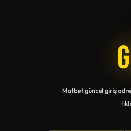
G
Matbet güncel giriş adres
tık