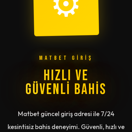
⚙️
MATBET GIRIŞ
HIZLI VE
GÜVENLI BAHIS
Matbet güncel giriş adresi ile 7/24
kesintisiz bahis deneyimi. Güvenli, hızlı ve