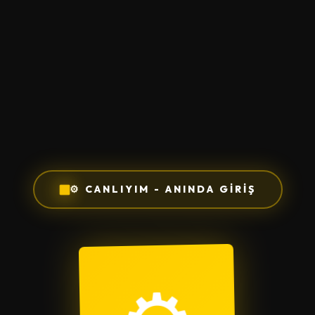
⚙️ CANLIYIM - ANINDA GİRİŞ