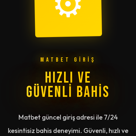
⚙️
MATBET GIRIŞ
HIZLI VE
GÜVENLI BAHIS
Matbet güncel giriş adresi ile 7/24
kesintisiz bahis deneyimi. Güvenli, hızlı ve