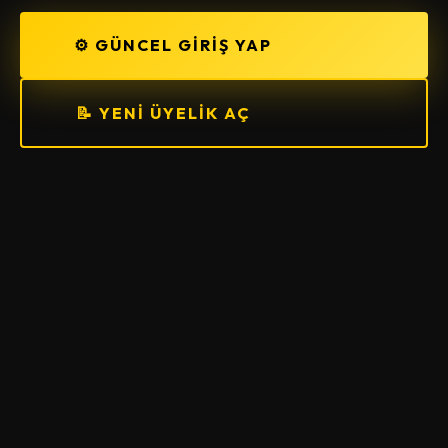
⚙️ GÜNCEL GIRIŞ YAP
📝 YENI ÜYELIK AÇ