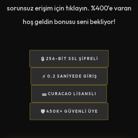
sorunsuz erişim için tıklayın. %400'e varan
hoş geldin bonusu seni bekliyor!
🔒
256-BIT SSL ŞIFRELI
⚡
0.2 SANIYEDE GIRIŞ
🎫
CURACAO LISANSLI
🛡️
450K+ GÜVENLI ÜYE