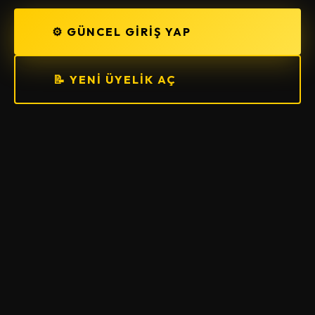
⚙️ GÜNCEL GIRIŞ YAP
📝 YENI ÜYELIK AÇ