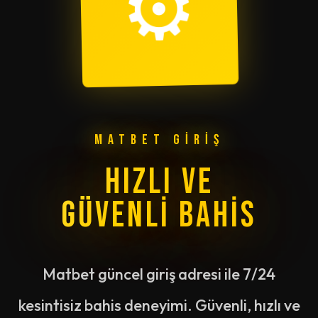
⚙️
MATBET GIRIŞ
HIZLI VE
GÜVENLI BAHIS
Matbet güncel giriş adresi ile 7/24
kesintisiz bahis deneyimi. Güvenli, hızlı ve