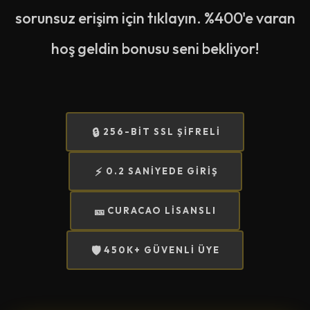
sorunsuz erişim için tıklayın. %400'e varan
hoş geldin bonusu seni bekliyor!
🔒
256-BIT SSL ŞIFRELI
⚡
0.2 SANIYEDE GIRIŞ
🎫
CURACAO LISANSLI
🛡️
450K+ GÜVENLI ÜYE