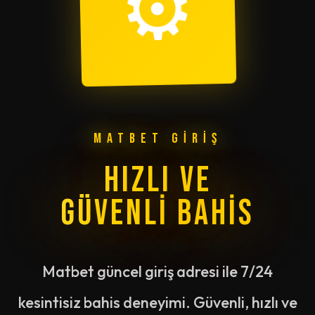
⚙️
MATBET GIRIŞ
HIZLI VE
GÜVENLI BAHIS
Matbet güncel giriş adresi ile 7/24
kesintisiz bahis deneyimi. Güvenli, hızlı ve