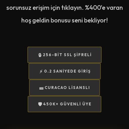
sorunsuz erişim için tıklayın. %400'e varan
hoş geldin bonusu seni bekliyor!
🔒
256-BIT SSL ŞIFRELI
⚡
0.2 SANIYEDE GIRIŞ
🎫
CURACAO LISANSLI
🛡️
450K+ GÜVENLI ÜYE