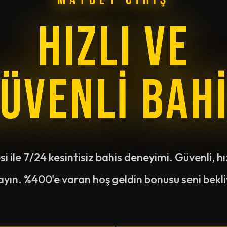
HIZLI VE
ÜVENLI BAH
i ile 7/24 kesintisiz bahis deneyimi. Güvenli, hız
layın. %400'e varan hoş geldin bonusu seni bekli