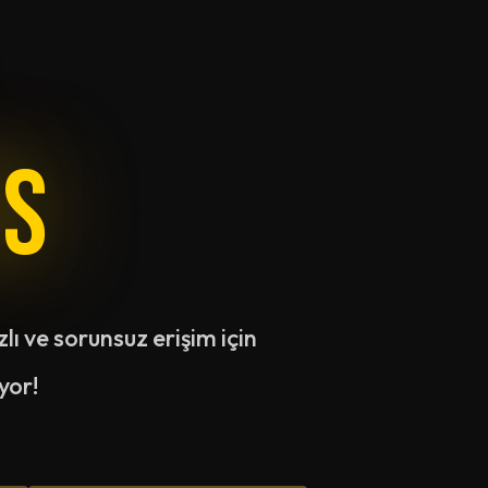
IS
lı ve sorunsuz erişim için
yor!