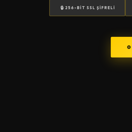
🔒
256-BIT SSL ŞIFRELI
⚙