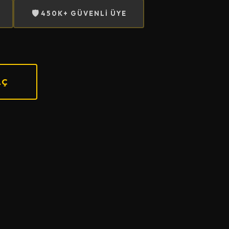
🛡️
450K+ GÜVENLI ÜYE
AÇ