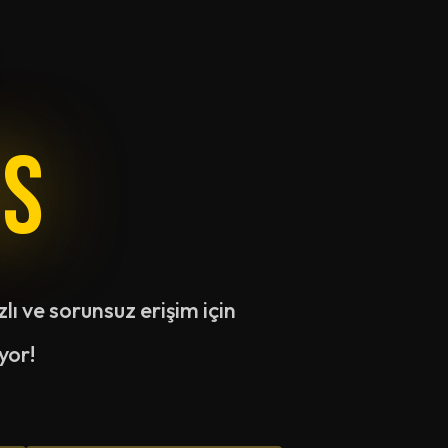
IS
lı ve sorunsuz erişim için
yor!