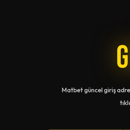
G
Matbet güncel giriş adres
tık