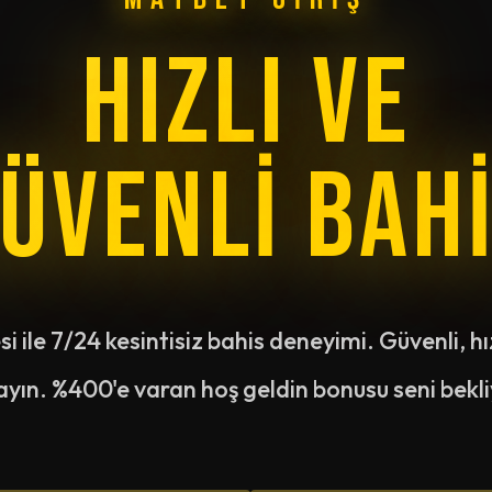
HIZLI VE
ÜVENLI BAH
i ile 7/24 kesintisiz bahis deneyimi. Güvenli, hız
layın. %400'e varan hoş geldin bonusu seni bekli