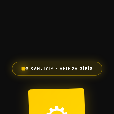
⚙️ CANLIYIM - ANINDA GİRİŞ