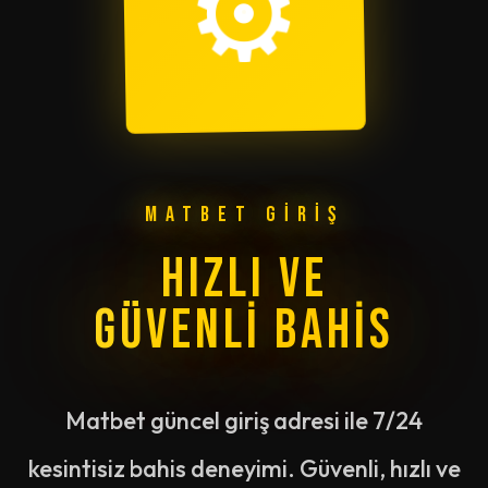
⚙️
MATBET GIRIŞ
HIZLI VE
GÜVENLI BAHIS
Matbet güncel giriş adresi ile 7/24
kesintisiz bahis deneyimi. Güvenli, hızlı ve