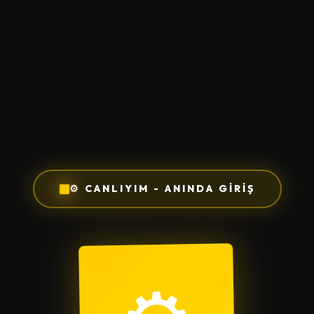
⚙️ CANLIYIM - ANINDA GİRİŞ