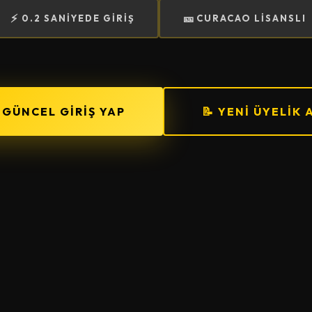
⚡
🎫
0.2 SANIYEDE GIRIŞ
CURACAO LISANSLI
️ GÜNCEL GIRIŞ YAP
📝 YENI ÜYELIK 