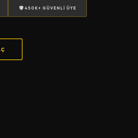
🛡️
450K+ GÜVENLI ÜYE
AÇ