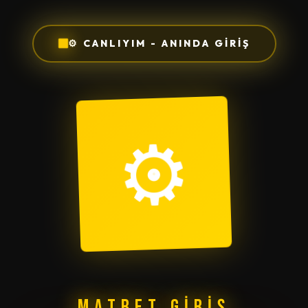
⚙️ CANLIYIM - ANINDA GİRİŞ
⚙️
MATBET GIRIŞ