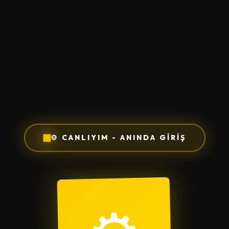
⚙️ CANLIYIM - ANINDA GİRİŞ