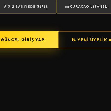
⚡
🎫
0.2 SANIYEDE GIRIŞ
CURACAO LISANSLI
️ GÜNCEL GIRIŞ YAP
📝 YENI ÜYELIK 