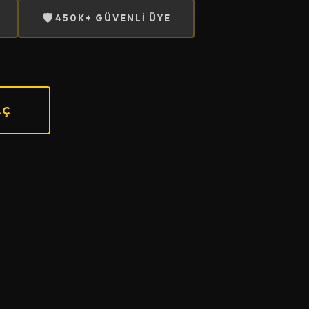
🛡️
450K+ GÜVENLI ÜYE
AÇ