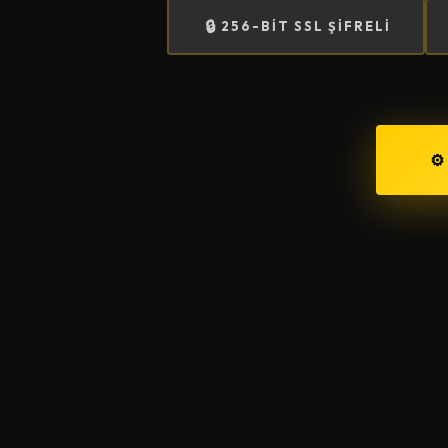
🔒
256-BIT SSL ŞIFRELI
⚙