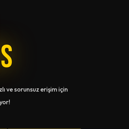
IS
lı ve sorunsuz erişim için
yor!