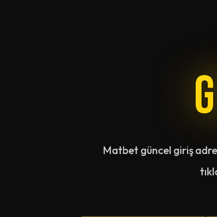
G
Matbet güncel giriş adres
tık